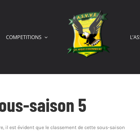
COMPETITIONS
L’A
 sous-saison 5
, il est évident que le classement de cette sous-saison