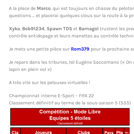
A la place de
Marco
, qui est toujours en chasse du peloton
questions … et placerai quelques clous sur la route à la p
Xyko
,
Bob91234
,
Spawn TDS
et
Barnagol
trustent les pre
contrôle antidopage et leurs manettes au contrôle techni
Je mets une petite pièce sur
Rom379
pour la prochaine so
Je repars dans les tribunes, tel Eugène Saccomano (« On r
lapin en plein vol »)
A très vite sur les pelouses virtuelles !
Championnat interne E-Sport – FIFA 22
Classement définitif au terme de la sous-saison 5 (SS5)