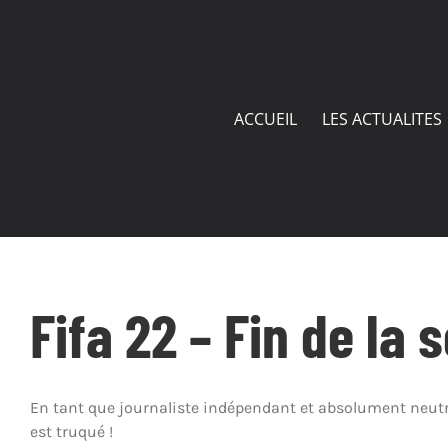
Passer
au
contenu
ACCUEIL
LES ACTUALITES
Fifa 22 – Fin de la
En tant que journaliste indépendant et absolument neutre
est truqué !