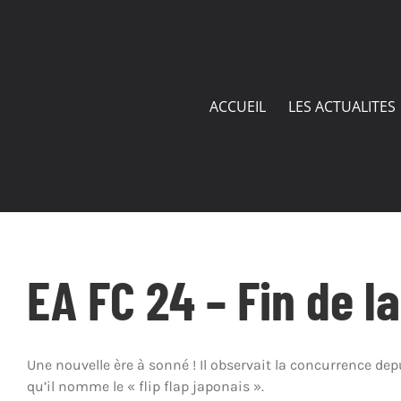
Passer
au
contenu
ACCUEIL
LES ACTUALITES
EA FC 24 – Fin de l
Une nouvelle ère à sonné ! Il observait la concurrence de
qu’il nomme le « flip flap japonais ».