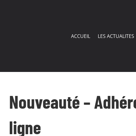
Passer
au
contenu
ACCUEIL
LES ACTUALITES
Nouveauté – Adhér
ligne