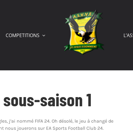
COMPETITIONS
L’A
a sous-saison 1
es, j’ai nommé FIFA 24. Oh désolé, le jeu à changé de
ent nous jouerons sur EA Sports Football Club 24.