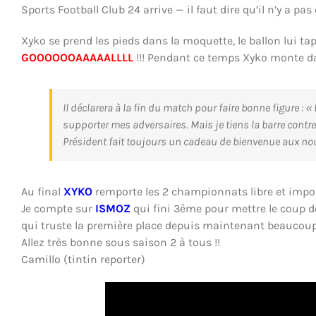
Sports Football Club 24 arrive — il faut dire qu’il n’y a pa
Xyko se prend les pieds dans la moquette, le ballon lui tape 
GOOOOOOAAAAALLLL
!!! Pendant ce temps Xyko monte da
Il déclarera à la fin du match pour faire bonne figure : 
supporter mes adversaires. Mais je tiens la barre contr
Président fait toujours un cadeau de bienvenue aux nou
Au final
XYKO
remporte les 2 championnats libre et impo
Je compte sur
ISMOZ
qui fini 3ème pour mettre le coup d
qui truste la première place depuis maintenant beaucoup
Allez très bonne sous saison 2 à tous !!
Camillo (tintin reporter)