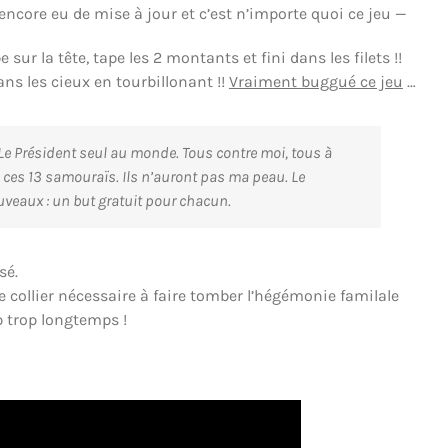
s encore eu de mise à jour et c’est n’importe quoi ce jeu —
sur la tête, tape les 2 montants et fini dans les filets !!
ns les cieux en tourbillonant !!
Vraiment buggué ce jeu
…
« Le Président seul au monde. Tous contre moi, tous à
e ces 13 samouraïs. Ils n’auront pas ma peau. Le
veaux : un but gratuit pour chacun.
sé.
e collier nécessaire à faire tomber l’hégémonie familale
 trop longtemps !