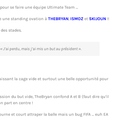
r pour se faire une équipe Ultimate Team …
re une standing ovation à
THEBRYAN
,
ISMOZ
et
SKIJOUN
!!
 des stades.
 « J’ai perdu, mais j’ai mis un but au président ».
issant la cage vide et surtout une belle opportunité pour
ession du but vide, TheBryan confond A et B (faut dire qu’il
on part en centre !
ourne et court attraper la balle mais un bug FIFA … euh EA