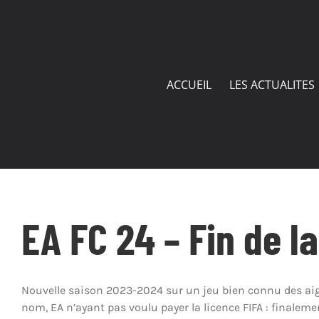
Passer
au
contenu
ACCUEIL
LES ACTUALITES
EA FC 24 – Fin de l
Nouvelle saison 2023-2024 sur un jeu bien connu des aigl
nom, EA n’ayant pas voulu payer la licence FIFA : finalem