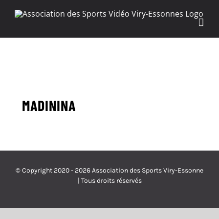
Passer
au
contenu
MADININA
© Copyright 2020 -
2026 Association des Sports Viry-Essonne
| Tous droits réservés