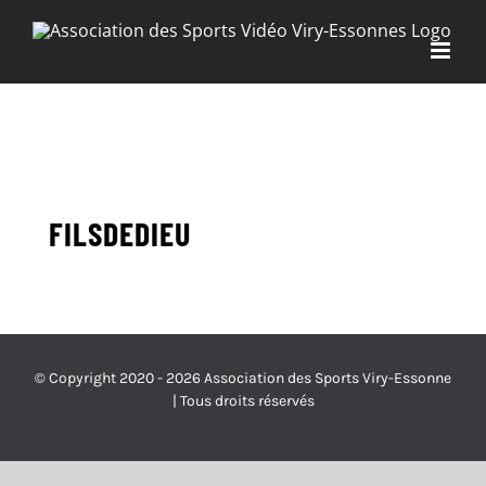
Passer
au
contenu
FILSDEDIEU
© Copyright 2020 -
2026 Association des Sports Viry-Essonne
| Tous droits réservés